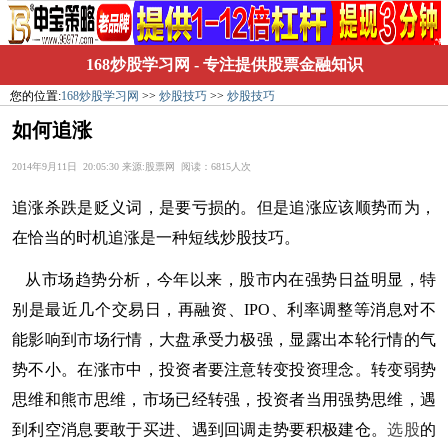
168炒股学习网
- 专注提供股票金融知识
您的位置:
168炒股学习网
>>
炒股技巧
>>
炒股技巧
如何追涨
2014年9月11日 20:05:30 来源:股票网 阅读：6815人次
追涨杀跌是贬义词，是要亏损的。但是追涨应该顺势而为，
在恰当的时机追涨是一种短线炒股技巧。
从市场趋势分析，今年以来，股市内在强势日益明显，特
别是最近几个交易日，再融资、IPO、利率调整等消息对不
能影响到市场行情，大盘承受力极强，显露出本轮行情的气
势不小。在涨市中，投资者要注意转变投资理念。转变弱势
思维和熊市思维，市场已经转强，投资者当用强势思维，遇
到利空消息要敢于买进、遇到回调走势要积极建仓。
选股
的