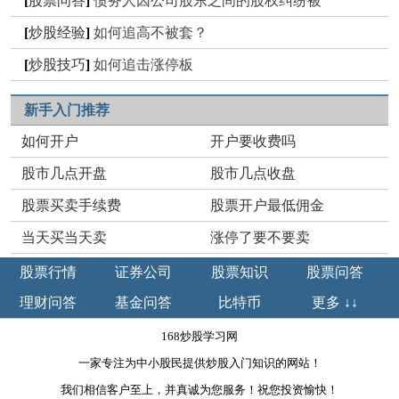
[
股票问答
]
债务人因公司股东之间的股权纠纷被
[
炒股经验
]
如何追高不被套？
[
炒股技巧
]
如何追击涨停板
新手入门推荐
如何开户
开户要收费吗
股市几点开盘
股市几点收盘
股票买卖手续费
股票开户最低佣金
当天买当天卖
涨停了要不要卖
股票行情
证券公司
股票知识
股票问答
理财问答
基金问答
比特币
更多 ↓↓
168炒股学习网
一家专注为中小股民提供炒股入门知识的网站！
我们相信客户至上，并真诚为您服务！祝您投资愉快！